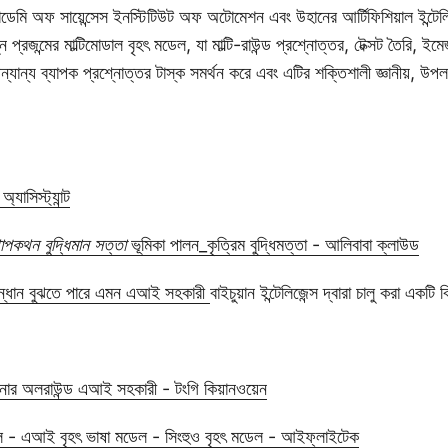
েমি অফ সায়েন্সেস ইনস্টিটিউট অফ অটোমেশন এবং উহানের আর্টিফিশিয়াল ইন্টেলিজে
ুন প্রজন্মের মাল্টিমোডাল বৃহৎ মডেল, যা মাল্টি-রাউন্ড প্রশ্নোত্তর, টেক্সট তৈরি,
যান্য ব্যাপক প্রশ্নোত্তর টাস্ক সমর্থন করে এবং এটির শক্তিশালী জ্ঞানীয়, উপলব
যাসিস্ট্যান্ট
পকথন বুদ্ধিমান সত্তা
ভূমিকা পালন_কৃত্রিম বুদ্ধিমত্তা - আলিবাবা ক্লাউড
ন্ধান বুঝতে পারে এমন এআই সহকারী
বাইচুয়ান ইন্টেলিজেন্স দ্বারা চালু করা একট
র অলরাউন্ড এআই সহকারী - টংগি কিয়ানওয়েন
েল - এআই বৃহৎ ভাষা মডেল - সিংহুও বৃহৎ মডেল - আইফ্লাইটেক