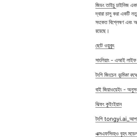
জিডং তাইচু
চাইনিজ একাড
দ্বারা চালু করা একটি নত
সংকেত বিশ্লেষণ এবং অন্
রয়েছে।
ছোট ওয়ুকুং
সাংলিয়াং - এআই লাইফ অ্
টংগি জিংচেন
ভূমিকা কথো
বাই জিয়াওয়েইং - অনুস
ঝিফং কুইংইয়ান
টংগি tongyi.ai_আপনা
এক্সএফসিংহুও বৃহৎ মড