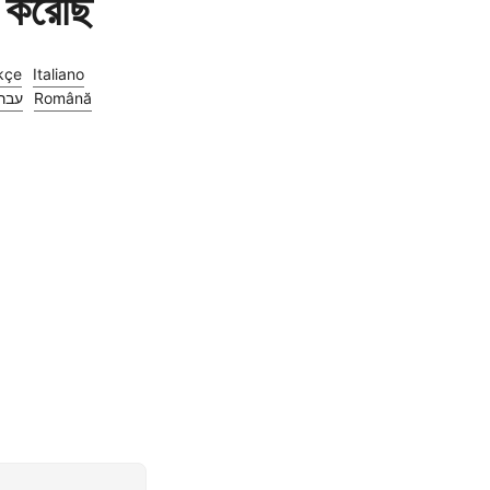
 করেছি
kçe
Italiano
עבר
Română