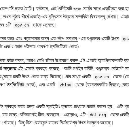
োম্পানি দ্বারা তৈরি। বর্তমানে, এই বৈশিষ্ট্যটি ৩৬০ সার্চের সাথে একত্রিত করা 
ন, তখন পৃষ্ঠার শীর্ষে এআই-এর বুদ্ধিমান উত্তর সম্পর্কিত বিষয়বস্তু দেখায়। 
াত্র ১টি
থেকে এসেছে।
gov.cn
িসের কাজ এবং পড়াশোনার জন্য এক স্টপ সমাধান
-এর শুধুমাত্র একটি উৎস
go
 এবং গুণমান পরীক্ষার গবেষণা ইনস্টিটিউট থেকে)
 সহজে কাজ করুন, আরও বেশি জীবন উপভোগ করুন
এই এআই অ্যাপ্লিকেশনটি ব্য
্চ
সম্ভবত
এই এআই ব্যবহার করেছে। আমি লগইন করিনি, শুধুমাত্র সোউগৌ সার্চ
ুধুমাত্র চারটি উৎস থেকে তথ্য নিয়েছে। যার মধ্যে একটি
থেকে (কো
gov.cn
বেষণা ইনস্টিটিউট থেকে), এবং একটি
থেকে (ব্যবহারকারীর নিবন্ধ, কোন
zhihu
ব্যবহার করার জন্য একটি স্লাইডিং ব্লকের মাধ্যমে যাচাই করতে হয়। এটি প্রচু
 যার মধ্যে বেশিরভাগই চীনা রেফারেন্স। এছাড়াও, এটি
থেকে একটি 
doi.org
 পেয়েছে। কিছু চীনা রেফারেন্স তাদের নির্ভরযোগ্য উৎস উল্লেখ করেছে।