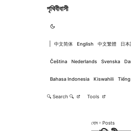
পৃথিবীবাসী
|
中文简体
English
中文繁體
日本
Čeština
Nederlands
Svenska
Da
Bahasa Indonesia
Kiswahili
Tiếng
🔍 Search 🔍
Tools
হোম
»
Posts