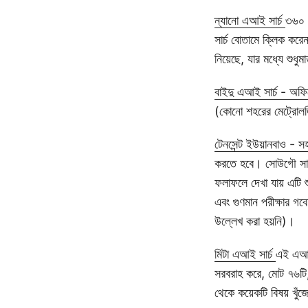
ন্যানো এআই সার্চ
৩৬০ ক
সার্চ বোতামে ক্লিক করে
নিয়েছে, যার মধ্যে শুধুম
বাইদু এআই সার্চ - অফ
(কোনো শহরের মেট্রোলজি
টেনসেন্ট ইউয়ানবাও -
করতে হবে। সোউগৌ সার
ফলাফলে দেখা যায় এটি শ
এবং গুণমান পরীক্ষার গ
উল্লেখ করা হয়নি)।
মিটা এআই সার্চ
এই এআই 
সরবরাহ করে, মোট ৭৬টি,
থেকে কয়েকটি বিষয় খুঁজে