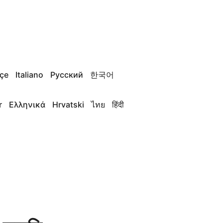
çe
Italiano
Русский
한국어
r
Ελληνικά
Hrvatski
ไทย
हिंदी