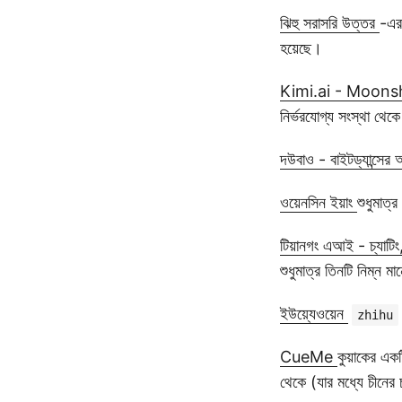
ঝিহু সরাসরি উত্তর
-এর
হয়েছে।
Kimi.ai - Moonsho
নির্ভরযোগ্য সংস্থা থে
দউবাও - বাইটড্যান্সের
ওয়েনসিন ইয়াং
শুধুমাত্
টিয়ানগং এআই - চ্যাটি
শুধুমাত্র তিনটি নিম্ন ম
ইউয়্যেওয়েন
zhihu
CueMe
কুয়াকের এক
থেকে (যার মধ্যে চীনের 