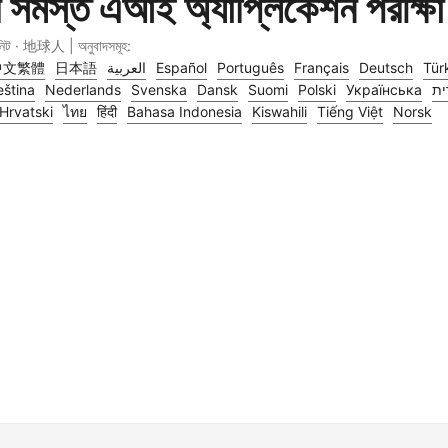
 সমস্ত এআই অ্যাপ্লিকেশন পরীক্ষা
নিট · 地球人 | অনুবাদসমূহ:
中文繁體
日本語
العربية
Español
Português
Français
Deutsch
Tür
ština
Nederlands
Svenska
Dansk
Suomi
Polski
Українська
ית
Hrvatski
ไทย
हिंदी
Bahasa Indonesia
Kiswahili
Tiếng Việt
Norsk