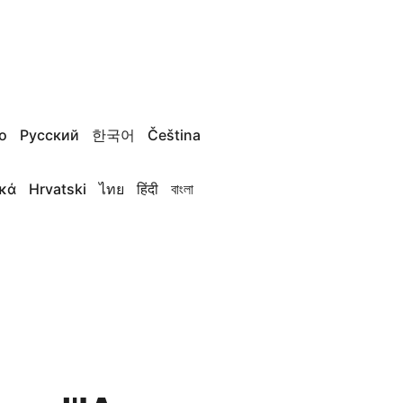
no
Русский
한국어
Čeština
κά
Hrvatski
ไทย
हिंदी
বাংলা