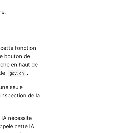
re.
 cette fonction
 le bouton de
fiche en haut de
 de
.
gov.cn
une seule
’inspection de la
 IA nécessite
ppelé cette IA.