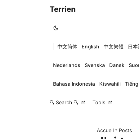
Terrien
|
中文简体
English
中文繁體
日本
Nederlands
Svenska
Dansk
Suo
Bahasa Indonesia
Kiswahili
Tiếng
🔍 Search 🔍
Tools
Accueil
»
Posts