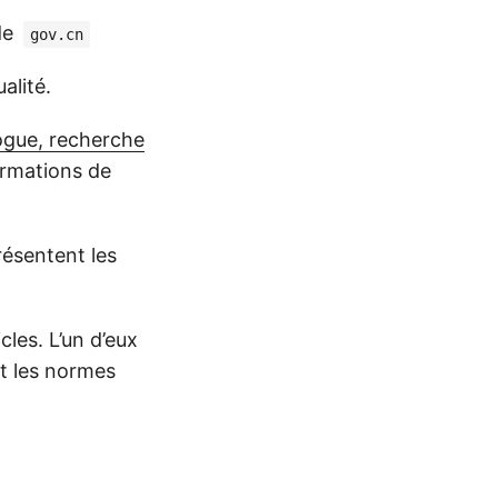
de
gov.cn
alité.
alogue, recherche
formations de
résentent les
cles. L’un d’eux
t les normes