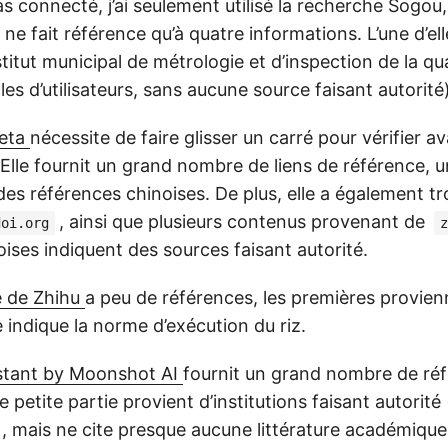
s connecté, j’ai seulement utilisé la recherche Sogou, 
 ne fait référence qu’à quatre informations. L’une d’el
stitut municipal de métrologie et d’inspection de la qual
les d’utilisateurs, sans aucune source faisant autorité)
Meta
nécessite de faire glisser un carré pour vérifier a
A. Elle fournit un grand nombre de liens de référence, u
es références chinoises. De plus, elle a également tr
, ainsi que plusieurs contenus provenant de
doi.org
z
ises indiquent des sources faisant autorité.
e de Zhihu
a peu de références, les premières provien
e indique la norme d’exécution du riz.
sistant by Moonshot AI
fournit un grand nombre de ré
 petite partie provient d’institutions faisant autorité 
), mais ne cite presque aucune littérature académique