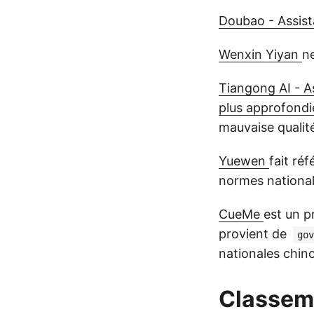
Doubao - Assist
Wenxin Yiyan
ne
Tiangong AI - As
plus approfondie
mauvaise qualit
Yuewen
fait ré
normes nationale
CueMe
est un p
provient de
gov
nationales chinoi
Classeme