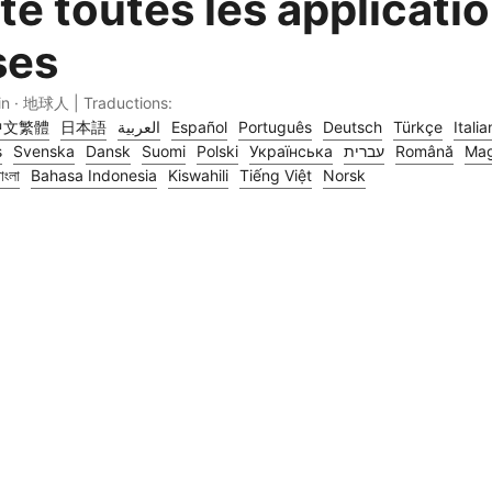
sté toutes les applicati
ses
in · 地球人 | Traductions:
中文繁體
日本語
العربية
Español
Português
Deutsch
Türkçe
Itali
s
Svenska
Dansk
Suomi
Polski
Українська
עברית
Română
Mag
াংলা
Bahasa Indonesia
Kiswahili
Tiếng Việt
Norsk