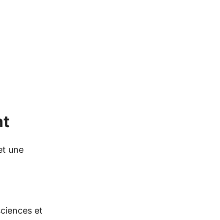
nt
et une
sciences et