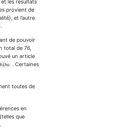
et les résultats
les provient de
ité), et l’autre
.
vant de pouvoir
n total de 76,
ouvé un article
. Certaines
hihu
nent toutes de
férences en
(telles que
.