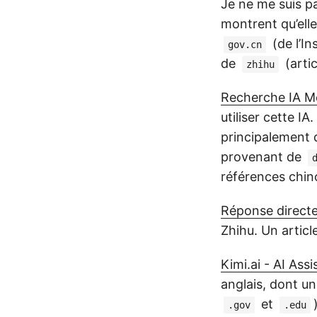
Je ne me suis pa
montrent qu’elle
(de l’In
gov.cn
de
(artic
zhihu
Recherche IA 
utiliser cette I
principalement d
provenant de
références chino
Réponse direct
Zhihu. Un articl
Kimi.ai - AI As
anglais, dont une
et
.gov
.edu