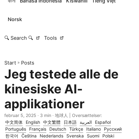
বাংলা
Bahasa Indonesia
Kiswahili
Tiếng Việt
Norsk
🔍 Search 🔍
Tools
Start
»
Posts
Jeg testede alle de
kinesiske AI-
applikationer
februar 5, 2025
· 3 min · 地球人 | Oversættelser:
中文简体
English
中文繁體
日本語
العربية
Español
Português
Français
Deutsch
Türkçe
Italiano
Русский
한국어
Čeština
Nederlands
Svenska
Suomi
Polski