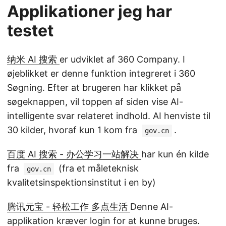
Applikationer jeg har
testet
纳米 AI 搜索
er udviklet af 360 Company. I
øjeblikket er denne funktion integreret i 360
Søgning. Efter at brugeren har klikket på
søgeknappen, vil toppen af siden vise AI-
intelligente svar relateret indhold. AI henviste til
30 kilder, hvoraf kun 1 kom fra
.
gov.cn
百度 AI 搜索 - 办公学习一站解决
har kun én kilde
fra
(fra et måleteknisk
gov.cn
kvalitetsinspektionsinstitut i en by)
腾讯元宝 - 轻松工作 多点生活
Denne AI-
applikation kræver login for at kunne bruges.