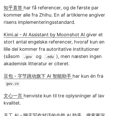
知乎直答
har få referencer, og de første par
kommer alle fra Zhihu. En af artiklerne angiver
risens implementeringsstandard.
Kimi.ai - AI Assistant by Moonshot AI
giver et
stort antal engelske referencer, hvoraf kun en
lille del kommer fra autoritative institutioner
(såsom
og
), men næsten ingen
.gov
.edu
akademisk litteratur er citeret.
豆包 - 字节跳动旗下 AI 智能助手
har kun én fra
gov.cn
文心一言
henviste kun til tre oplysninger af lav
kvalitet.
天工 AI - 聊天写作对话的全能 AI 助手，搜索更深