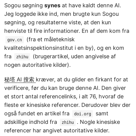
Sogou søgning
synes
at have kaldt denne AI.
Jeg loggede ikke ind, men brugte kun Sogou
søgning, og resultaterne viste, at den kun
henviste til fire informationer. En af dem kom fra
(fra et måleteknisk
gov.cn
kvalitetsinspektionsinstitut i en by), og en kom
fra
(brugerartikel, uden angivelse af
zhihu
nogen autoritative kilder).
秘塔 AI 搜索
kræver, at du glider en firkant for at
verificere, før du kan bruge denne AI. Den giver
et stort antal referencelinks, i alt 76, hvoraf de
fleste er kinesiske referencer. Derudover blev der
også fundet en artikel fra
samt
doi.org
adskillige indhold fra
. Nogle kinesiske
zhihu
referencer har angivet autoritative kilder.