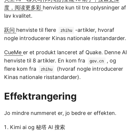
度，阅读更多彩
henviste kun til tre oplysninger af
lav kvalitet.
跃问
henviste til flere
-artikler, hvoraf
zhihu
nogle introducerer Kinas nationale risstandarder.
CueMe
er et produkt lanceret af Quake. Denne AI
henviste til 8 artikler. En kom fra
, og
gov.cn
flere kom fra
(hvoraf nogle introducerer
zhihu
Kinas nationale risstandarder).
Effektrangering
Jo mindre nummeret er, jo bedre er effekten.
Kimi ai og 秘塔 AI 搜索