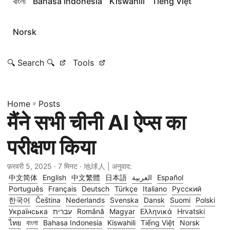
বাংলা
Bahasa Indonesia
Kiswahili
Tiếng Việt
Norsk
🔍 Search 🔍
Tools
Home
»
Posts
मैंने सभी चीनी AI ऐप्स का
परीक्षण किया
फ़रवरी 5, 2025
· 7 मिनट · 地球人 | अनुवाद:
中文简体
English
中文繁體
日本語
العربية
Español
Português
Français
Deutsch
Türkçe
Italiano
Русский
한국어
Čeština
Nederlands
Svenska
Dansk
Suomi
Polski
Українська
עברית
Română
Magyar
Ελληνικά
Hrvatski
ไทย
বাংলা
Bahasa Indonesia
Kiswahili
Tiếng Việt
Norsk