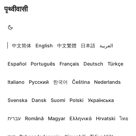
पृथ्वीवासी
|
中文简体
English
中文繁體
日本語
العربية
Español
Português
Français
Deutsch
Türkçe
Italiano
Русский
한국어
Čeština
Nederlands
Svenska
Dansk
Suomi
Polski
Українська
עברית
Română
Magyar
Ελληνικά
Hrvatski
ไทย