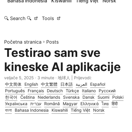
Bahasa Indonesia
Kiswahili
Tiếng Việt
Norsk
🔍 Search 🔍
Tools
Početna stranica
»
Posts
Testirao sam sve
kineske AI aplikacije
veljače 5, 2025
· 3 minute · 地球人 | Prijevodi:
中文简体
English
中文繁體
日本語
العربية
Español
Português
Français
Deutsch
Türkçe
Italiano
Русский
한국어
Čeština
Nederlands
Svenska
Dansk
Suomi
Polski
Українська
עברית
Română
Magyar
Ελληνικά
ไทย
हिंदी
বাংলা
Bahasa Indonesia
Kiswahili
Tiếng Việt
Norsk