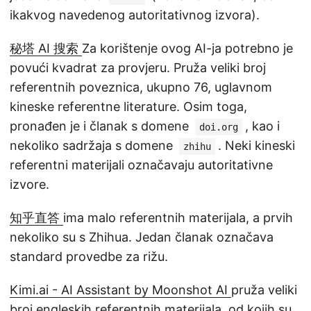
ikakvog navedenog autoritativnog izvora).
秘塔 AI 搜索
Za korištenje ovog AI-ja potrebno je
povući kvadrat za provjeru. Pruža veliki broj
referentnih poveznica, ukupno 76, uglavnom
kineske referentne literature. Osim toga,
pronađen je i članak s domene
, kao i
doi.org
nekoliko sadržaja s domene
. Neki kineski
zhihu
referentni materijali označavaju autoritativne
izvore.
知乎直答
ima malo referentnih materijala, a prvih
nekoliko su s Zhihua. Jedan članak označava
standard provedbe za rižu.
Kimi.ai - AI Assistant by Moonshot AI
pruža veliki
broj engleskih referentnih materijala, od kojih su