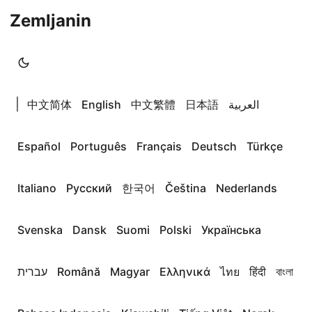
Zemljanin
|
中文简体
English
中文繁體
日本語
العربية
Español
Português
Français
Deutsch
Türkçe
Italiano
Русский
한국어
Čeština
Nederlands
Svenska
Dansk
Suomi
Polski
Українська
עברית
Română
Magyar
Ελληνικά
ไทย
हिंदी
বাংলা