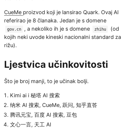
CueMe
proizvod koji je lansirao Quark. Ovaj AI
referirao je 8 članaka. Jedan je s domene
, a nekoliko ih je s domene
(od
gov.cn
zhihu
kojih neki uvode kineski nacionalni standard za
rižu).
Ljestvica učinkovitosti
Što je broj manji, to je učinak bolji.
Kimi ai i 秘塔 AI 搜索
纳米 AI 搜索, CueMe, 跃问, 知乎直答
腾讯元宝, 百度 AI 搜索, 豆包
文心一言, 天工 AI