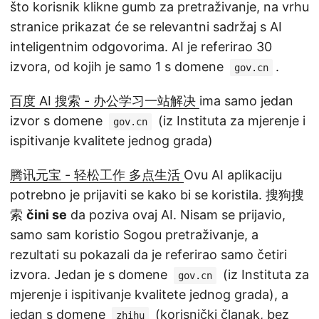
što korisnik klikne gumb za pretraživanje, na vrhu
stranice prikazat će se relevantni sadržaj s AI
inteligentnim odgovorima. AI je referirao 30
izvora, od kojih je samo 1 s domene
.
gov.cn
百度 AI 搜索 - 办公学习一站解决
ima samo jedan
izvor s domene
(iz Instituta za mjerenje i
gov.cn
ispitivanje kvalitete jednog grada)
腾讯元宝 - 轻松工作 多点生活
Ovu AI aplikaciju
potrebno je prijaviti se kako bi se koristila. 搜狗搜
索
čini se
da poziva ovaj AI. Nisam se prijavio,
samo sam koristio Sogou pretraživanje, a
rezultati su pokazali da je referirao samo četiri
izvora. Jedan je s domene
(iz Instituta za
gov.cn
mjerenje i ispitivanje kvalitete jednog grada), a
jedan s domene
(korisnički članak, bez
zhihu