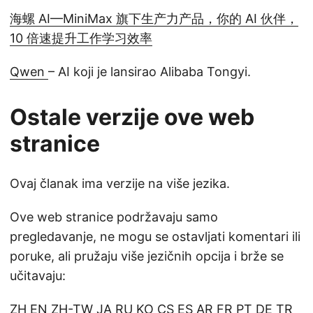
海螺 AI—MiniMax 旗下生产力产品，你的 AI 伙伴，
10 倍速提升工作学习效率
Qwen
– AI koji je lansirao Alibaba Tongyi.
Ostale verzije ove web
stranice
Ovaj članak ima verzije na više jezika.
Ove web stranice podržavaju samo
pregledavanje, ne mogu se ostavljati komentari ili
poruke, ali pružaju više jezičnih opcija i brže se
učitavaju:
ZH
EN
ZH-TW
JA
RU
KO
CS
ES
AR
FR
PT
DE
TR