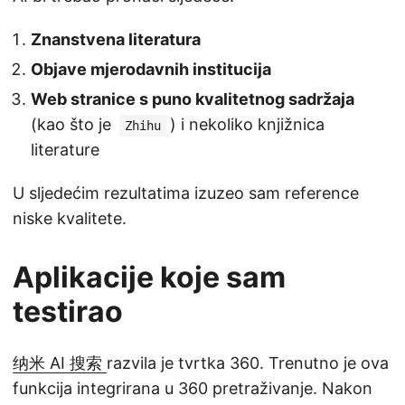
Znanstvena literatura
Objave mjerodavnih institucija
Web stranice s puno kvalitetnog sadržaja
(kao što je
) i nekoliko knjižnica
Zhihu
literature
U sljedećim rezultatima izuzeo sam reference
niske kvalitete.
Aplikacije koje sam
testirao
纳米 AI 搜索
razvila je tvrtka 360. Trenutno je ova
funkcija integrirana u 360 pretraživanje. Nakon