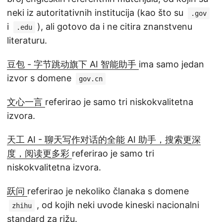
neki iz autoritativnih institucija (kao što su
.gov
i
), ali gotovo da i ne citira znanstvenu
.edu
literaturu.
豆包 - 字节跳动旗下 AI 智能助手
ima samo jedan
izvor s domene
gov.cn
文心一言
referirao je samo tri niskokvalitetna
izvora.
天工 AI - 聊天写作对话的全能 AI 助手，搜索更深
度，阅读更多彩
referirao je samo tri
niskokvalitetna izvora.
跃问
referirao je nekoliko članaka s domene
, od kojih neki uvode kineski nacionalni
zhihu
standard za rižu.