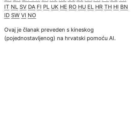
IT
NL
SV
DA
FI
PL
UK
HE
RO
HU
EL
HR
TH
HI
BN
ID
SW
VI
NO
Ovaj je članak preveden s kineskog
(pojednostavljenog) na hrvatski pomoću AI.