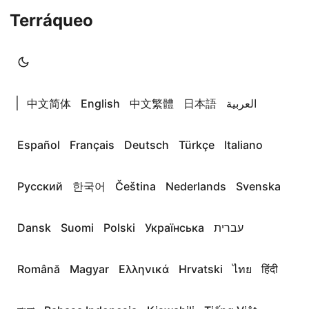
Terráqueo
|
中文简体
English
中文繁體
日本語
العربية
Español
Français
Deutsch
Türkçe
Italiano
Русский
한국어
Čeština
Nederlands
Svenska
Dansk
Suomi
Polski
Українська
עברית
Română
Magyar
Ελληνικά
Hrvatski
ไทย
हिंदी