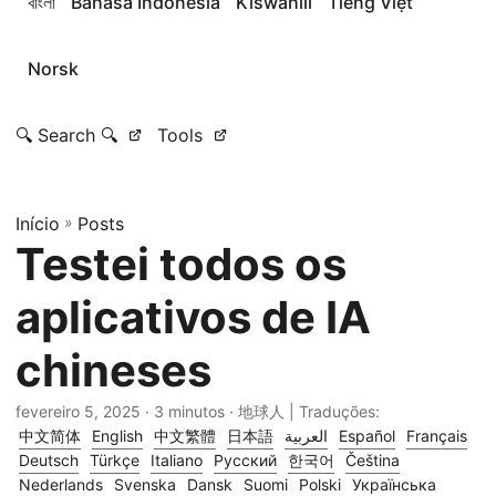
বাংলা
Bahasa Indonesia
Kiswahili
Tiếng Việt
Norsk
🔍 Search 🔍
Tools
Início
»
Posts
Testei todos os
aplicativos de IA
chineses
fevereiro 5, 2025
· 3 minutos · 地球人 | Traduções:
中文简体
English
中文繁體
日本語
العربية
Español
Français
Deutsch
Türkçe
Italiano
Русский
한국어
Čeština
Nederlands
Svenska
Dansk
Suomi
Polski
Українська