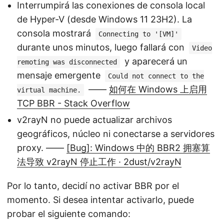
Interrumpirá las conexiones de consola local
de Hyper-V (desde Windows 11 23H2). La
consola mostrará
Connecting to '[VM]'
durante unos minutos, luego fallará con
Video
y aparecerá un
remoting was disconnected
mensaje emergente
Could not connect to the
——
如何在 Windows 上启用
virtual machine.
TCP BBR - Stack Overflow
v2rayN no puede actualizar archivos
geográficos, núcleo ni conectarse a servidores
proxy. ——
[Bug]: Windows 中的 BBR2 拥塞算
法导致 v2rayN 停止工作 · 2dust/v2rayN
Por lo tanto, decidí no activar BBR por el
momento. Si desea intentar activarlo, puede
probar el siguiente comando: