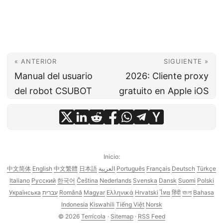
« ANTERIOR
SIGUIENTE »
Manual del usuario
2026: Cliente proxy
del robot CSUBOT
gratuito en Apple iOS
Inicio:
中文简体
English
中文繁體
日本語
العربية
Português
Français
Deutsch
Türkçe
Italiano
Русский
한국어
Čeština
Nederlands
Svenska
Dansk
Suomi
Polski
Українська
עברית
Română
Magyar
Ελληνικά
Hrvatski
ไทย
हिंदी
বাংলা
Bahasa
Indonesia
Kiswahili
Tiếng Việt
Norsk
© 2026
Terrícola
·
Sitemap
·
RSS Feed