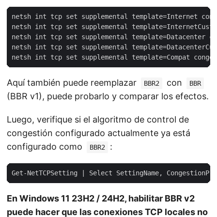
netsh int tcp set supplemental template=Internet cong
netsh int tcp set supplemental template=InternetCusto
netsh int tcp set supplemental template=Datacenter co
netsh int tcp set supplemental template=DatacenterCus
Aquí también puede reemplazar
con
BBR2
BBR
(BBR v1), puede probarlo y comparar los efectos.
Luego, verifique si el algoritmo de control de
congestión configurado actualmente ya está
configurado como
:
BBR2
En Windows 11 23H2 / 24H2, habilitar BBR v2
puede hacer que las conexiones TCP locales no