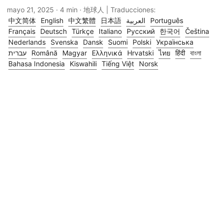
mayo 21, 2025
· 4 min · 地球人 | Traducciones:
中文简体
English
中文繁體
日本語
العربية
Português
Français
Deutsch
Türkçe
Italiano
Русский
한국어
Čeština
Nederlands
Svenska
Dansk
Suomi
Polski
Українська
עברית
Română
Magyar
Ελληνικά
Hrvatski
ไทย
हिंदी
বাংলা
Bahasa Indonesia
Kiswahili
Tiếng Việt
Norsk