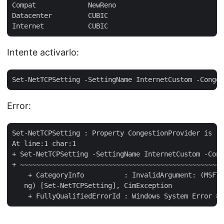
Compat             NewReno

Datacenter         CUBIC

Intente activarlo:
Error:
Set-NetTCPSetting : Property CongestionProvider is re
At line:1 char:1

+ Set-NetTCPSetting -SettingName InternetCustom -Cong
+ ~~~~~~~~~~~~~~~~~~~~~~~~~~~~~~~~~~~~~~~~~~~~~~~~~~~
    + CategoryInfo          : InvalidArgument: (MSFT_
   ng) [Set-NetTCPSetting], CimException
