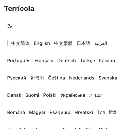
Terrícola
|
中文简体
English
中文繁體
日本語
العربية
Português
Français
Deutsch
Türkçe
Italiano
Русский
한국어
Čeština
Nederlands
Svenska
Dansk
Suomi
Polski
Українська
עברית
Română
Magyar
Ελληνικά
Hrvatski
ไทย
हिंदी