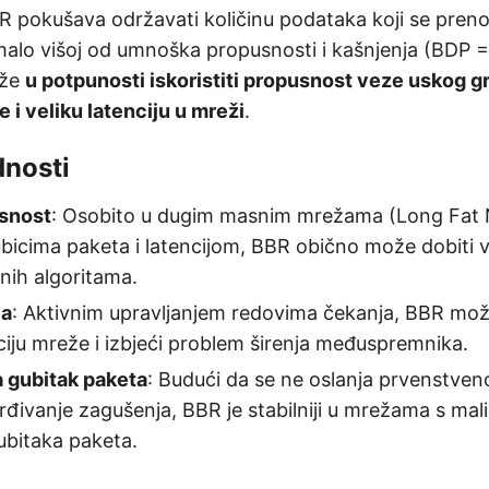
R pokušava održavati količinu podataka koji se prenos
 malo višoj od umnoška propusnosti i kašnjenja (BDP 
ože
u potpunosti iskoristiti propusnost veze uskog gr
 i veliku latenciju u mreži
.
dnosti
snost
: Osobito u dugim masnim mrežama (Long Fat 
bicima paketa i latencijom, BBR obično može dobiti 
lnih algoritama.
ja
: Aktivnim upravljanjem redovima čekanja, BBR mož
nciju mreže i izbjeći problem širenja međuspremnika.
a gubitak paketa
: Budući da se ne oslanja prvenstven
rđivanje zagušenja, BBR je stabilniji u mrežama s ma
ubitaka paketa.