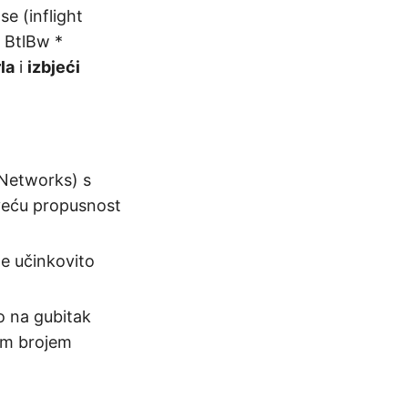
e (inflight
= BtlBw *
la
i
izbjeći
Networks) s
veću propusnost
e učinkovito
o na gubitak
lim brojem