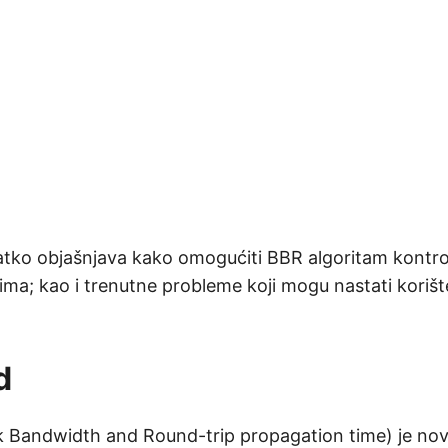
atko objašnjava kako omogućiti BBR algoritam kontro
ma; kao i trenutne probleme koji mogu nastati koriš
d
 Bandwidth and Round-trip propagation time) je novi