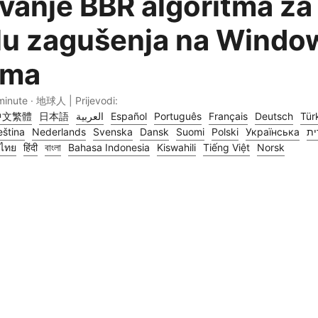
ivanje BBR algoritma za
lu zagušenja na Windo
ima
minute · 地球人 | Prijevodi:
中文繁體
日本語
العربية
Español
Português
Français
Deutsch
Tür
ština
Nederlands
Svenska
Dansk
Suomi
Polski
Українська
ית
ไทย
हिंदी
বাংলা
Bahasa Indonesia
Kiswahili
Tiếng Việt
Norsk