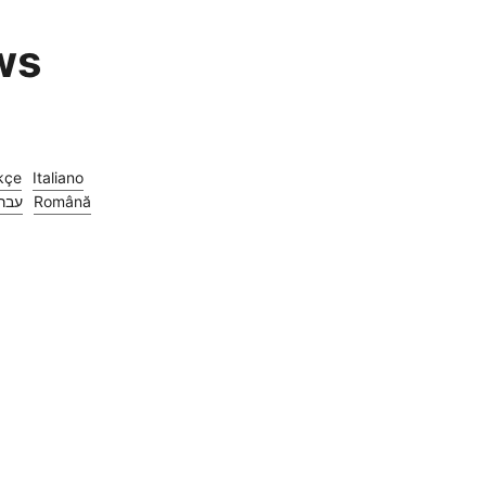
ws
kçe
Italiano
עבר
Română