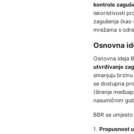
kontrole zaguš
iskoristivosti pr
zagušenja (kao 
mrežama s određ
Osnovna id
Osnovna ideja 
utvrđivanje za
smanjuju brzinu 
se dostupna prop
(širenje međusp
nasumičnim gub
BBR se umjesto
Propusnost u