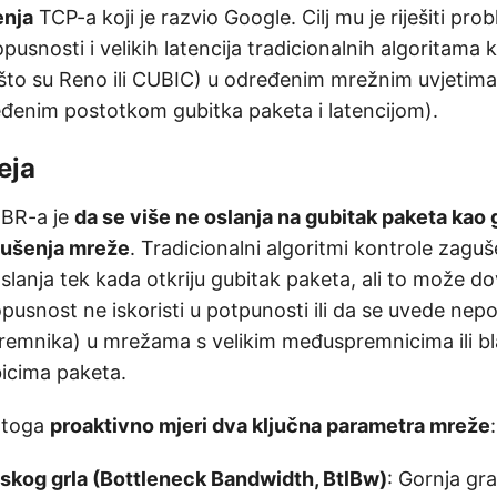
enja
TCP-a koji je razvio Google. Cilj mu je riješiti pro
opusnosti i velikih latencija tradicionalnih algoritama 
što su Reno ili CUBIC) u određenim mrežnim uvjetima
enim postotkom gubitka paketa i latencijom).
eja
BBR-a je
da se više ne oslanja na gubitak paketa kao g
gušenja mreže
. Tradicionalni algoritmi kontrole zagu
slanja tek kada otkriju gubitak paketa, ali to može d
usnost ne iskoristi u potpunosti ili da se uvede nepo
remnika) u mrežama s velikim međuspremnicima ili b
icima paketa.
 toga
proaktivno mjeri dva ključna parametra mreže
:
skog grla (Bottleneck Bandwidth, BtlBw)
: Gornja gr