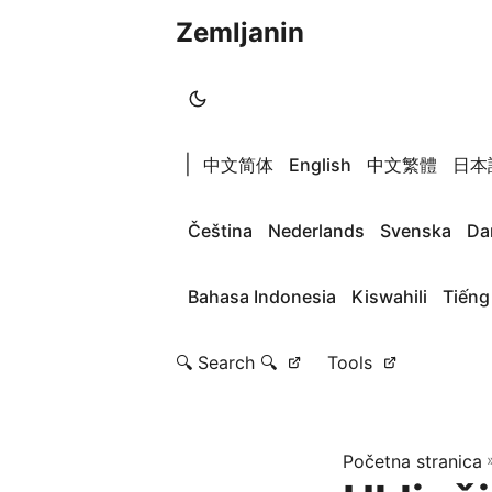
Zemljanin
|
中文简体
English
中文繁體
日本
Čeština
Nederlands
Svenska
Da
Bahasa Indonesia
Kiswahili
Tiếng
🔍 Search 🔍
Tools
Početna stranica