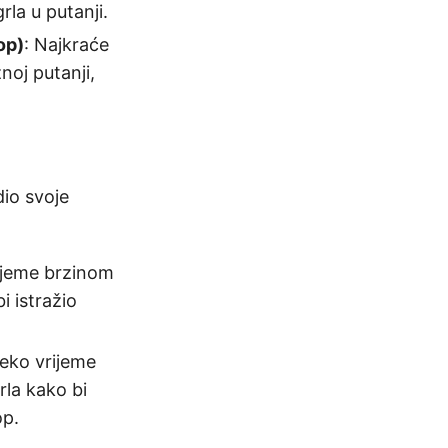
la u putanji.
op)
: Najkraće
oj putanji,
dio svoje
rijeme brzinom
i istražio
neko vrijeme
la kako bi
op.