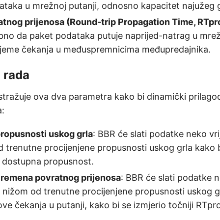
ataka u mrežnoj putanji, odnosno kapacitet najužeg gr
atnog prijenosa (Round-trip Propagation Time, RTpr
bno da paket podataka putuje naprijed-natrag u mrežn
vrijeme čekanja u međuspremnicima međupredajnika.
 rada
stražuje ova dva parametra kako bi dinamički prilago
a:
propusnosti uskog grla
: BBR će slati podatke neko v
 trenutne procijenjene propusnosti uskog grla kako b
ća dostupna propusnost.
 vremena povratnog prijenosa
: BBR će slati podatke 
nižom od trenutne procijenjene propusnosti uskog gr
ve čekanja u putanji, kako bi se izmjerio točniji RTpr