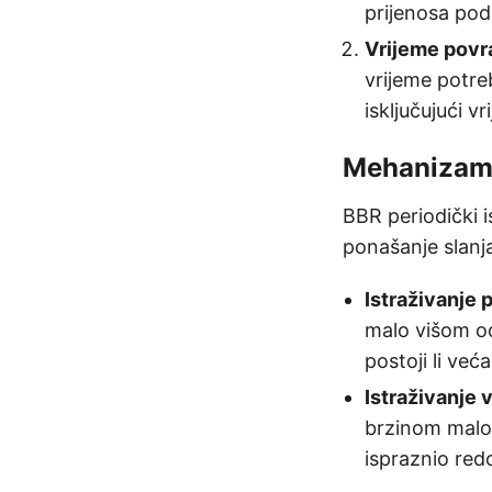
prijenosa pod
Vrijeme povr
vrijeme potre
isključujući 
Mehanizam
BBR periodički i
ponašanje slanj
Istraživanje 
malo višom od
postoji li ve
Istraživanje
brzinom malo 
ispraznio redo