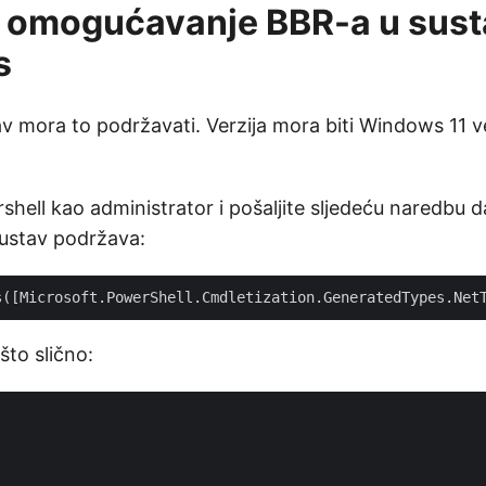
a omogućavanje BBR-a u sus
s
v mora to podržavati. Verzija mora biti Windows 11 ve
hell kao administrator i pošaljite sljedeću naredbu da
sustav podržava:
što slično: