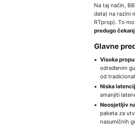
Na taj način, BB
data) na razini
RTprop). To m
predugo čekanje
Glavne pre
Visoka propu
određenim gu
od tradiciona
Niska latenci
smanjiti late
Neosjetljiv n
paketa za utv
nasumičnih g