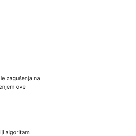
le zagušenja na
tenjem ove
ji algoritam