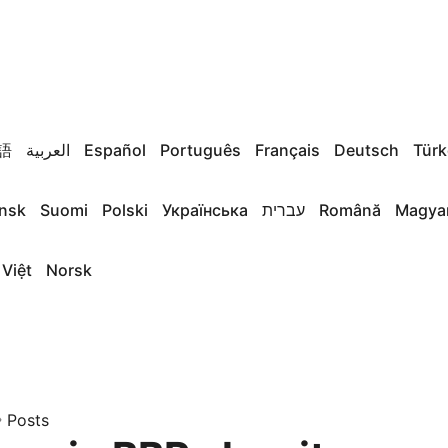
語
العربية
Español
Português
Français
Deutsch
Türk
nsk
Suomi
Polski
Українська
עברית
Română
Magya
 Việt
Norsk
»
Posts