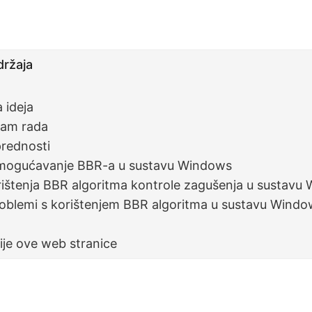
držaja
 ideja
am rada
prednosti
omogućavanje BBR-a u sustavu Windows
rištenja BBR algoritma kontrole zagušenja u sustavu
roblemi s korištenjem BBR algoritma u sustavu Wind
ije ove web stranice