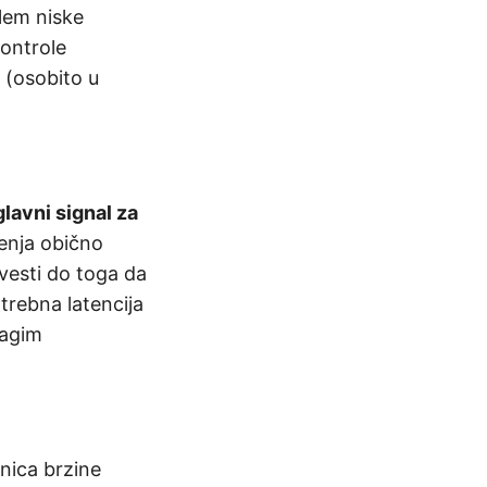
blem niske
kontrole
 (osobito u
lavni signal za
šenja obično
ovesti do toga da
trebna latencija
lagim
anica brzine