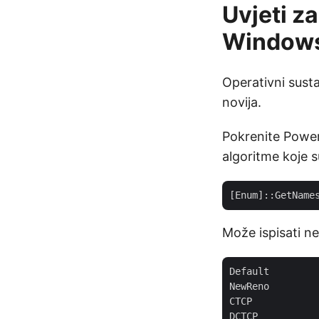
Uvjeti z
Window
Operativni susta
novija.
Pokrenite Powers
algoritme koje 
Može ispisati ne
Default

NewReno

CTCP

DCTCP
