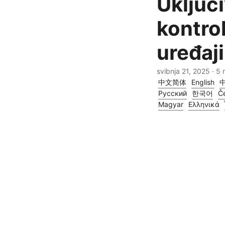
Uključ
kontro
uređaj
svibnja 21, 2025
· 5 
中文简体
English
Русский
한국어
Če
Magyar
Ελληνικά