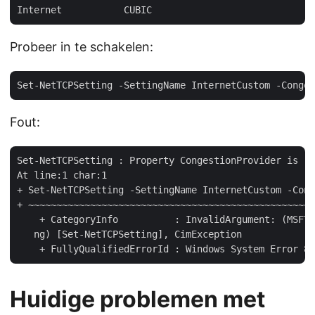
Probeer in te schakelen:
Fout:
Set-NetTCPSetting : Property CongestionProvider is re
At line:1 char:1

+ Set-NetTCPSetting -SettingName InternetCustom -Cong
+ ~~~~~~~~~~~~~~~~~~~~~~~~~~~~~~~~~~~~~~~~~~~~~~~~~~~
    + CategoryInfo          : InvalidArgument: (MSFT_
   ng) [Set-NetTCPSetting], CimException

Huidige problemen met