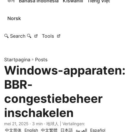
বাংলা
Bahasa Indonesia
Kiswahili
Tiếng Việt
Norsk
🔍 Search 🔍
Tools
Startpagina
»
Posts
Windows-apparaten:
BBR-
congestiebeheer
inschakelen
mei 21, 2025
· 3 min · 地球人 | Vertalingen:
中文简体
English
中文繁體
日本語
العربية
Español