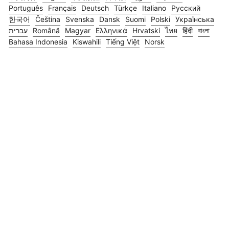
Português
Français
Deutsch
Türkçe
Italiano
Русский
한국어
Čeština
Svenska
Dansk
Suomi
Polski
Українська
עברית
Română
Magyar
Ελληνικά
Hrvatski
ไทย
हिंदी
বাংলা
Bahasa Indonesia
Kiswahili
Tiếng Việt
Norsk