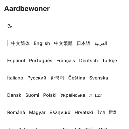
Aardbewoner
|
中文简体
English
中文繁體
日本語
العربية
Español
Português
Français
Deutsch
Türkçe
Italiano
Русский
한국어
Čeština
Svenska
Dansk
Suomi
Polski
Українська
עברית
Română
Magyar
Ελληνικά
Hrvatski
ไทย
हिंदी