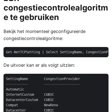
congestiecontrolealgoritm
e te gebruiken
Bekijk het momenteel geconfigureerde
congestiecontrolealgoritme:
De uitvoer kan er als volgt uitzien:
SettingName        CongestionProvider

-----------        ------------------

Automatic

InternetCustom     CUBIC

DatacenterCustom   CUBIC

Compat             NewReno

Datacenter         CUBIC
