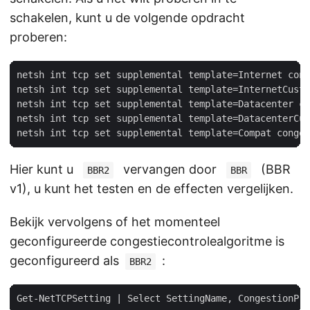
schakelen, kunt u de volgende opdracht
proberen:
netsh int tcp set supplemental template=Internet cong
netsh int tcp set supplemental template=InternetCusto
netsh int tcp set supplemental template=Datacenter co
netsh int tcp set supplemental template=DatacenterCus
Hier kunt u
vervangen door
(BBR
BBR2
BBR
v1), u kunt het testen en de effecten vergelijken.
Bekijk vervolgens of het momenteel
geconfigureerde congestiecontrolealgoritme is
geconfigureerd als
:
BBR2