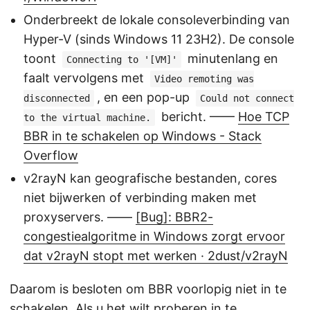
Onderbreekt de lokale consoleverbinding van
Hyper-V (sinds Windows 11 23H2). De console
toont
minutenlang en
Connecting to '[VM]'
faalt vervolgens met
Video remoting was
, en een pop-up
disconnected
Could not connect
bericht. ——
Hoe TCP
to the virtual machine.
BBR in te schakelen op Windows - Stack
Overflow
v2rayN kan geografische bestanden, cores
niet bijwerken of verbinding maken met
proxyservers. ——
[Bug]: BBR2-
congestiealgoritme in Windows zorgt ervoor
dat v2rayN stopt met werken · 2dust/v2rayN
Daarom is besloten om BBR voorlopig niet in te
schakelen. Als u het wilt proberen in te