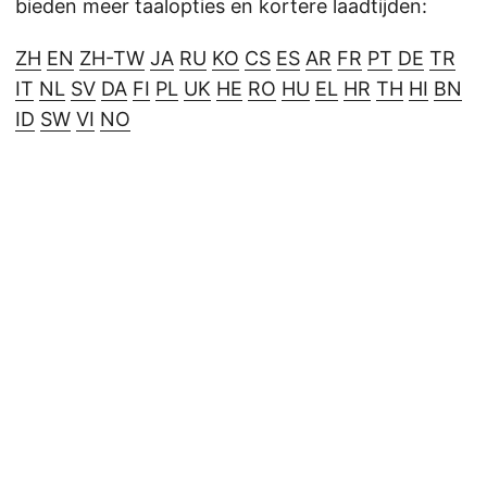
bieden meer taalopties en kortere laadtijden:
ZH
EN
ZH-TW
JA
RU
KO
CS
ES
AR
FR
PT
DE
TR
IT
NL
SV
DA
FI
PL
UK
HE
RO
HU
EL
HR
TH
HI
BN
ID
SW
VI
NO