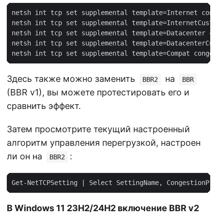
netsh int tcp set supplemental template=Internet cong
netsh int tcp set supplemental template=InternetCusto
netsh int tcp set supplemental template=Datacenter co
netsh int tcp set supplemental template=DatacenterCus
Здесь также можно заменить
на
BBR2
BBR
(BBR v1), вы можете протестировать его и
сравнить эффект.
Затем просмотрите текущий настроенный
алгоритм управления перегрузкой, настроен
ли он на
:
BBR2
В Windows 11 23H2/24H2 включение BBR v2