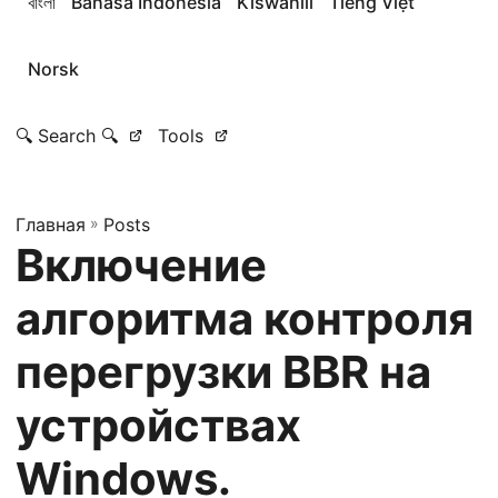
বাংলা
Bahasa Indonesia
Kiswahili
Tiếng Việt
Norsk
🔍 Search 🔍
Tools
Главная
»
Posts
Включение
алгоритма контроля
перегрузки BBR на
устройствах
Windows.