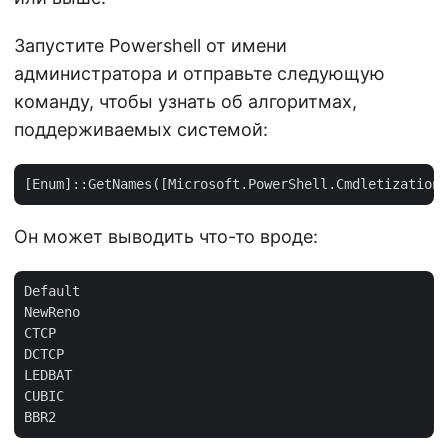
Запустите Powershell от имени
администратора и отправьте следующую
команду, чтобы узнать об алгоритмах,
поддерживаемых системой:
Он может выводить что-то вроде:
Default

NewReno

CTCP

DCTCP

LEDBAT

CUBIC
