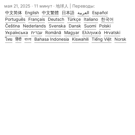
мая 21, 2025
· 11 минут · 地球人 | Переводы:
中文简体
English
中文繁體
日本語
العربية
Español
Português
Français
Deutsch
Türkçe
Italiano
한국어
Čeština
Nederlands
Svenska
Dansk
Suomi
Polski
Українська
עברית
Română
Magyar
Ελληνικά
Hrvatski
ไทย
हिंदी
বাংলা
Bahasa Indonesia
Kiswahili
Tiếng Việt
Norsk