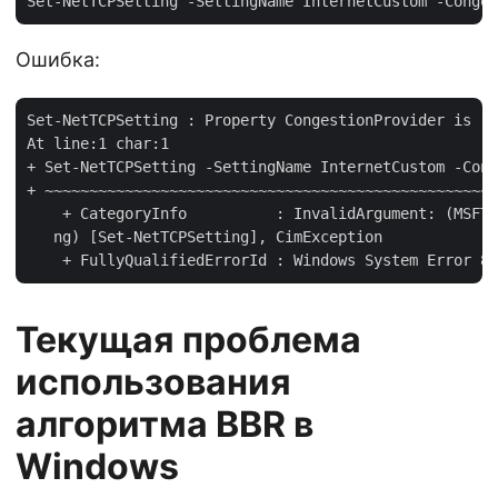
Ошибка:
Set-NetTCPSetting : Property CongestionProvider is re
At line:1 char:1

+ Set-NetTCPSetting -SettingName InternetCustom -Cong
+ ~~~~~~~~~~~~~~~~~~~~~~~~~~~~~~~~~~~~~~~~~~~~~~~~~~~
    + CategoryInfo          : InvalidArgument: (MSFT_
   ng) [Set-NetTCPSetting], CimException

Текущая проблема
использования
алгоритма BBR в
Windows