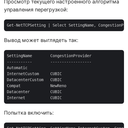
Просмотр текущего настроенного алгоритма
управления перегрузкой:
Вывод может выглядеть так:
SettingName        CongestionProvider

-----------        ------------------

Automatic

InternetCustom     CUBIC

DatacenterCustom   CUBIC

Compat             NewReno

Datacenter         CUBIC

Попытка включить: