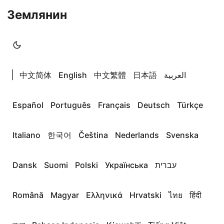
Землянин
|
中文简体
English
中文繁體
日本語
العربية
Español
Português
Français
Deutsch
Türkçe
Italiano
한국어
Čeština
Nederlands
Svenska
Dansk
Suomi
Polski
Українська
עברית
Română
Magyar
Ελληνικά
Hrvatski
ไทย
हिंदी