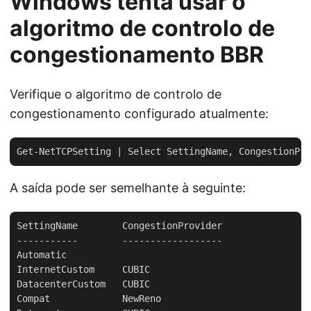
Windows tenta usar o
algoritmo de controlo de
congestionamento BBR
Verifique o algoritmo de controlo de
congestionamento configurado atualmente:
A saída pode ser semelhante à seguinte:
SettingName        CongestionProvider

-----------        ------------------

Automatic

InternetCustom     CUBIC

DatacenterCustom   CUBIC

Compat             NewReno
