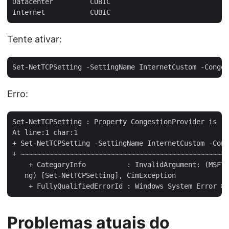
Datacenter         CUBIC

Tente ativar:
Erro:
Set-NetTCPSetting : Property CongestionProvider is re
At line:1 char:1

+ Set-NetTCPSetting -SettingName InternetCustom -Cong
+ ~~~~~~~~~~~~~~~~~~~~~~~~~~~~~~~~~~~~~~~~~~~~~~~~~~~
    + CategoryInfo          : InvalidArgument: (MSFT_
   ng) [Set-NetTCPSetting], CimException

Problemas atuais do