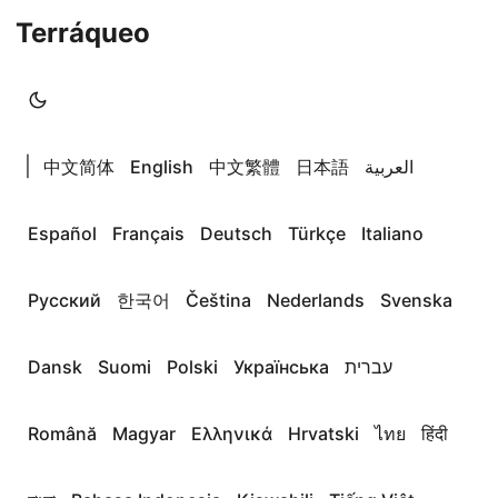
Terráqueo
|
中文简体
English
中文繁體
日本語
العربية
Español
Français
Deutsch
Türkçe
Italiano
Русский
한국어
Čeština
Nederlands
Svenska
Dansk
Suomi
Polski
Українська
עברית
Română
Magyar
Ελληνικά
Hrvatski
ไทย
हिंदी