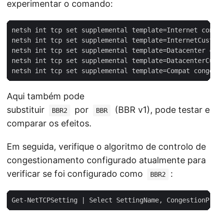
experimentar o comando:
netsh int tcp set supplemental template=Internet cong
netsh int tcp set supplemental template=InternetCusto
netsh int tcp set supplemental template=Datacenter co
netsh int tcp set supplemental template=DatacenterCus
Aqui também pode
substituir
por
(BBR v1), pode testar e
BBR2
BBR
comparar os efeitos.
Em seguida, verifique o algoritmo de controlo de
congestionamento configurado atualmente para
verificar se foi configurado como
:
BBR2