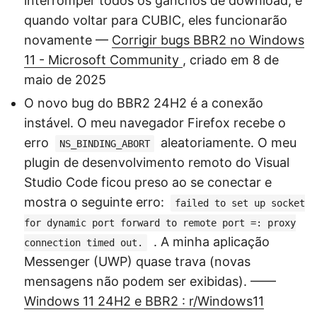
interromper todos os ganchos de download, e
quando voltar para CUBIC, eles funcionarão
novamente —
Corrigir bugs BBR2 no Windows
11 - Microsoft Community
, criado em 8 de
maio de 2025
O novo bug do BBR2 24H2 é a conexão
instável. O meu navegador Firefox recebe o
erro
aleatoriamente. O meu
NS_BINDING_ABORT
plugin de desenvolvimento remoto do Visual
Studio Code ficou preso ao se conectar e
mostra o seguinte erro:
failed to set up socket
for dynamic port forward to remote port =: proxy
. A minha aplicação
connection timed out.
Messenger (UWP) quase trava (novas
mensagens não podem ser exibidas). ——
Windows 11 24H2 e BBR2 : r/Windows11