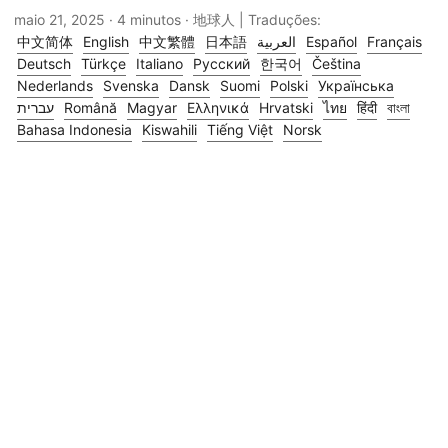
maio 21, 2025
· 4 minutos · 地球人 | Traduções:
中文简体
English
中文繁體
日本語
العربية
Español
Français
Deutsch
Türkçe
Italiano
Русский
한국어
Čeština
Nederlands
Svenska
Dansk
Suomi
Polski
Українська
עברית
Română
Magyar
Ελληνικά
Hrvatski
ไทย
हिंदी
বাংলা
Bahasa Indonesia
Kiswahili
Tiếng Việt
Norsk