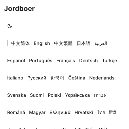
Jordboer
|
中文简体
English
中文繁體
日本語
العربية
Español
Português
Français
Deutsch
Türkçe
Italiano
Русский
한국어
Čeština
Nederlands
Svenska
Suomi
Polski
Українська
עברית
Română
Magyar
Ελληνικά
Hrvatski
ไทย
हिंदी