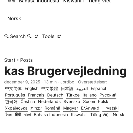
বাংলা
Bahasa Indonesia
Kiswahili
Tiếng Việt
Norsk
🔍 Search 🔍
Tools
Start
»
Posts
kas Brugervejledning
december 9, 2025
· 13 min · Jordbo | Oversættelser:
中文简体
English
中文繁體
日本語
العربية
Español
Português
Français
Deutsch
Türkçe
Italiano
Русский
한국어
Čeština
Nederlands
Svenska
Suomi
Polski
Українська
עברית
Română
Magyar
Ελληνικά
Hrvatski
ไทย
हिंदी
বাংলা
Bahasa Indonesia
Kiswahili
Tiếng Việt
Norsk