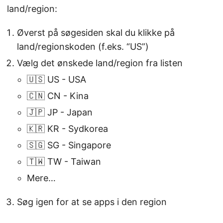
land/region:
Øverst på søgesiden skal du klikke på
land/regionskoden (f.eks. “US”)
Vælg det ønskede land/region fra listen
🇺🇸 US - USA
🇨🇳 CN - Kina
🇯🇵 JP - Japan
🇰🇷 KR - Sydkorea
🇸🇬 SG - Singapore
🇹🇼 TW - Taiwan
Mere…
Søg igen for at se apps i den region