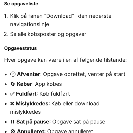
Se opgaveliste
Klik på fanen “Download” i den nederste
navigationslinje
Se alle købsposter og opgaver
Opgavestatus
Hver opgave kan være i en af følgende tilstande:
🕐
Afventer
: Opgave oprettet, venter på start
🔄
Køber
: App købes
✅
Fuldført
: Køb fuldført
❌
Mislykkedes
: Køb eller download
mislykkedes
⏸️
Sat på pause
: Opgave sat på pause
🚫
Annulleret
: Opgave annulleret