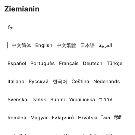
Ziemianin
|
中文简体
English
中文繁體
日本語
العربية
Español
Português
Français
Deutsch
Türkçe
Italiano
Русский
한국어
Čeština
Nederlands
Svenska
Dansk
Suomi
Українська
עברית
Română
Magyar
Ελληνικά
Hrvatski
ไทย
हिंदी