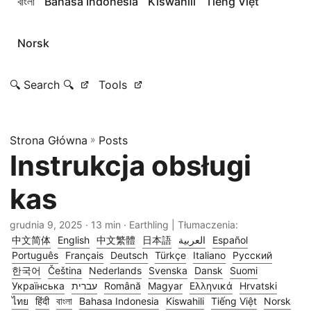
বাংলা
Bahasa Indonesia
Kiswahili
Tiếng Việt
Norsk
🔍 Search 🔍
Tools
Strona Główna
»
Posts
Instrukcja obsługi
kas
grudnia 9, 2025
· 13 min · Earthling | Tłumaczenia:
中文简体
English
中文繁體
日本語
العربية
Español
Português
Français
Deutsch
Türkçe
Italiano
Русский
한국어
Čeština
Nederlands
Svenska
Dansk
Suomi
Українська
עברית
Română
Magyar
Ελληνικά
Hrvatski
ไทย
हिंदी
বাংলা
Bahasa Indonesia
Kiswahili
Tiếng Việt
Norsk