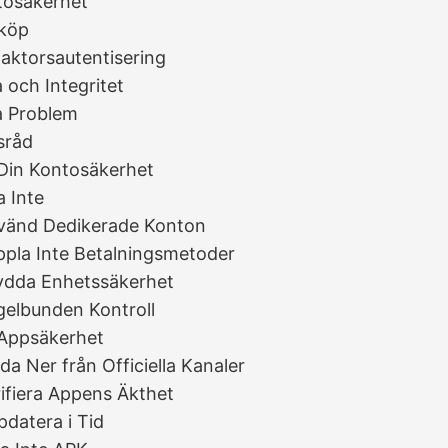
osäkerhet
köp
aktorsautentisering
och Integritet
a Problem
sråd
Din Kontosäkerhet
a Inte
vänd Dedikerade Konton
ppla Inte Betalningsmetoder
ydda Enhetssäkerhet
gelbunden Kontroll
Appsäkerhet
dda Ner från Officiella Kanaler
rifiera Appens Äkthet
pdatera i Tid