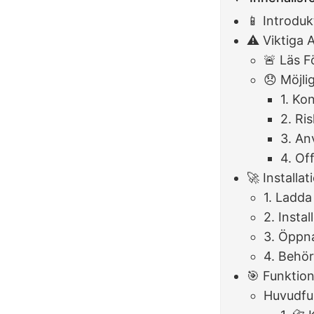
📱 Introduk
⚠️ Viktiga
🚨 Läs 
😞 Möjli
1. Ko
2. Ri
3. An
4. Off
🚀 Installa
1. Ladd
2. Insta
3. Öppn
4. Behör
🎯 Funktio
Huvudfu