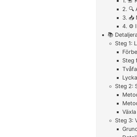
1. 📇
2. 🔍
3. 📥
4. ⚙️ 
📚 Detaljer
Steg 1: 
Förbe
Steg 
Tvåfa
Lycka
Steg 2: 
Metod
Metod
Växla
Steg 3: 
Grund