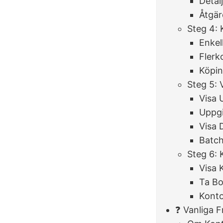
Detal
Åtgä
Steg 4:
Enke
Flerk
Köpin
Steg 5: 
Visa 
Uppgi
Visa 
Batch
Steg 6:
Visa 
Ta Bo
Konto
❓ Vanliga 