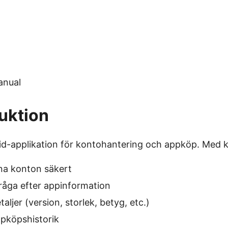
anual
duktion
id-applikation för kontohantering och appköp. Med k
na konton säkert
råga efter appinformation
aljer (version, storlek, betyg, etc.)
pköpshistorik