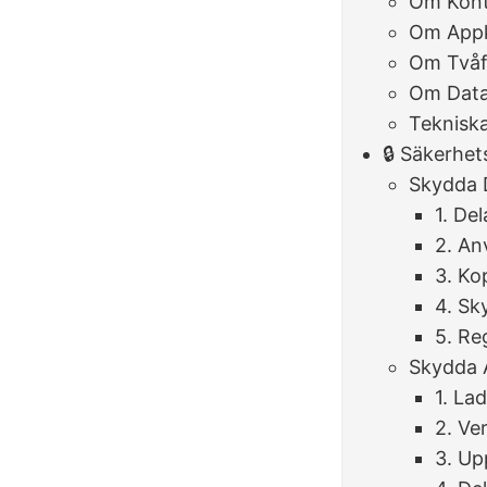
Om Kont
Om App
Om Tvåf
Om Data 
Teknisk
🔒 Säkerhet
Skydda 
1. Del
2. An
3. Ko
4. Sk
5. Re
Skydda 
1. La
2. Ve
3. Up