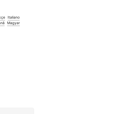
kçe
Italiano
ână
Magyar