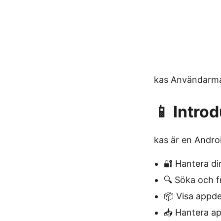
kas Användarm
📱 Intro
kas är en Andro
🔐 Hantera di
🔍 Söka och f
📦 Visa appdet
📥 Hantera ap