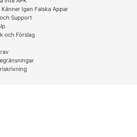
la Inte APK
 Känner Igen Falska Appar
 och Support
lp
k och Förslag
rav
egränsningar
riskrivning