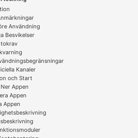
tion
 Anmärkningar
Före Användning
ga Besvikelser
ntokrav
skvarning
vändningsbegränsningar
iciella Kanaler
tion och Start
a Ner Appen
llera Appen
a Appen
ighetsbeskrivning
nsbeskrivning
nktionsmoduler