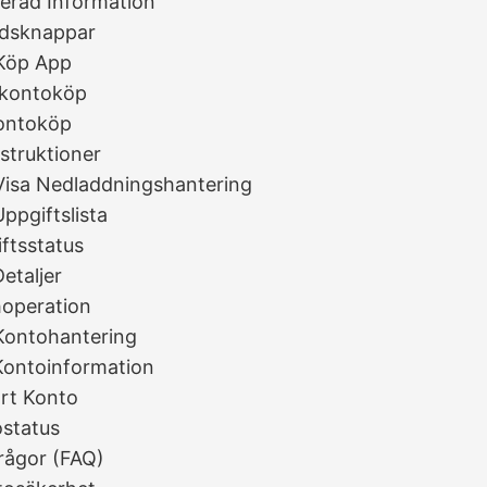
jerad Information
rdsknappar
 Köp App
lkontoköp
ontoköp
struktioner
Visa Nedladdningshantering
Uppgiftslista
ftsstatus
Detaljer
operation
 Kontohantering
Kontoinformation
rt Konto
status
Frågor (FAQ)