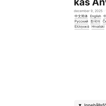
kas An
december 9, 2025
· 
中文简体
English
Русский
한국어
Če
Ελληνικά
Hrvatski
Innehållsf