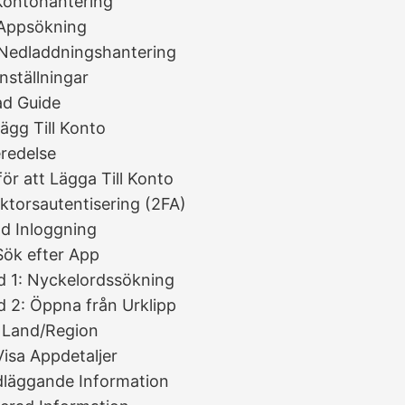
 Kontohantering
 Appsökning
 Nedladdningshantering
Inställningar
ad Guide
Lägg Till Konto
redelse
för att Lägga Till Konto
ktorsautentisering (2FA)
d Inloggning
Sök efter App
 1: Nyckelordssökning
 2: Öppna från Urklipp
 Land/Region
Visa Appdetaljer
läggande Information