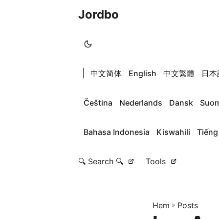
Jordbo
|
中文简体
English
中文繁體
日本
Čeština
Nederlands
Dansk
Suom
Bahasa Indonesia
Kiswahili
Tiếng
🔍 Search 🔍
Tools
Hem
»
Posts