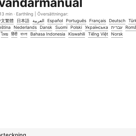
vändarmanual
13 min · Earthling | Översättningar:
中文繁體
日本語
العربية
Español
Português
Français
Deutsch
Tür
ština
Nederlands
Dansk
Suomi
Polski
Українська
עברית
Rom
ไทย
हिंदी
বাংলা
Bahasa Indonesia
Kiswahili
Tiếng Việt
Norsk
örteckning