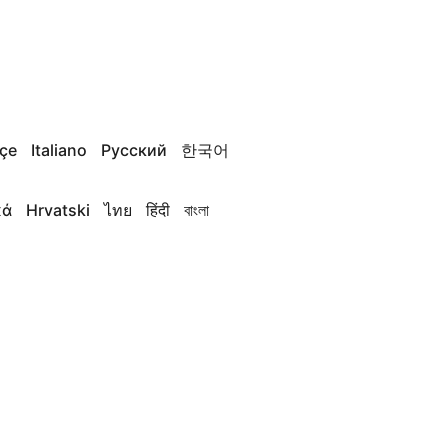
çe
Italiano
Русский
한국어
κά
Hrvatski
ไทย
हिंदी
বাংলা