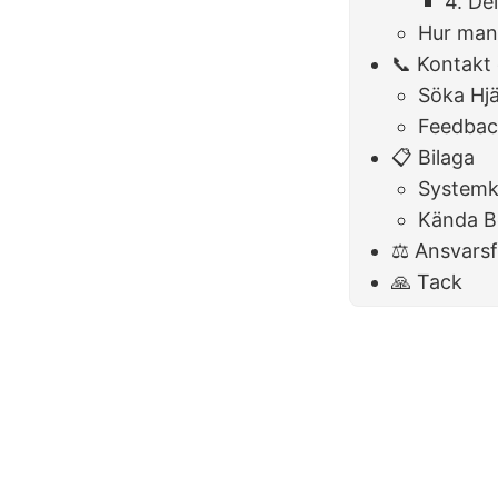
4. De
Hur man
📞 Kontakt
Söka Hjä
Feedbac
📋 Bilaga
Systemk
Kända B
⚖️ Ansvarsf
🙏 Tack