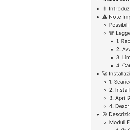
📱 Introdu
⚠️ Note Im
Possibili
🚨 Legge
1. Req
2. Av
3. Li
4. Can
🚀 Installa
1. Scaric
2. Instal
3. Apri l
4. Descr
🎯 Descrizi
Moduli F