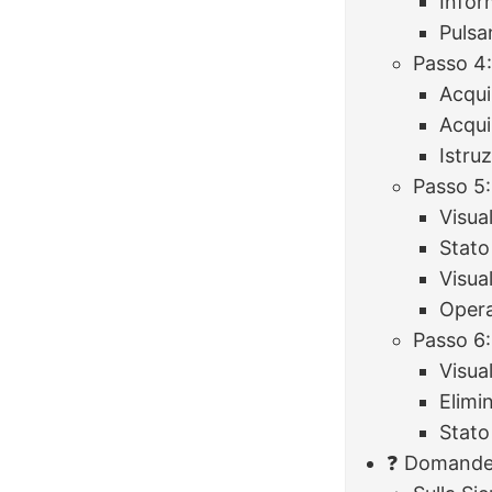
Infor
Pulsa
Passo 4
Acqui
Acqui
Istruz
Passo 5:
Visua
Stato 
Visua
Opera
Passo 6
Visua
Elimi
Stato
❓ Domande 