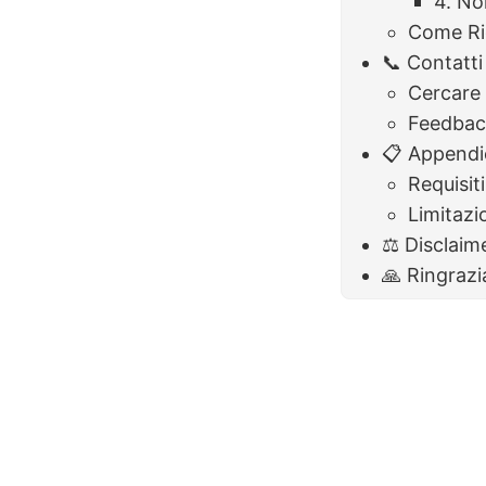
4. No
Come Ri
📞 Contatt
Cercare 
Feedbac
📋 Appendi
Requisit
Limitazi
⚖️ Disclaim
🙏 Ringraz