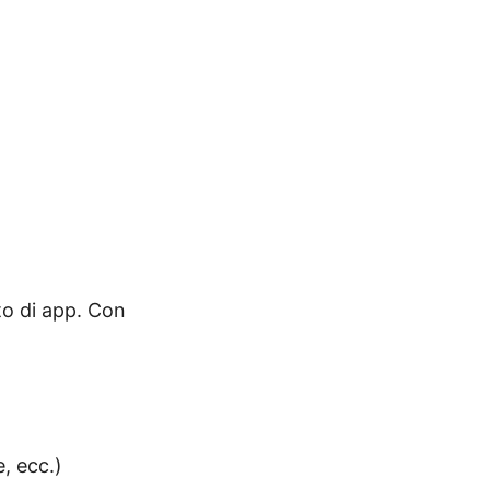
to di app. Con
e, ecc.)