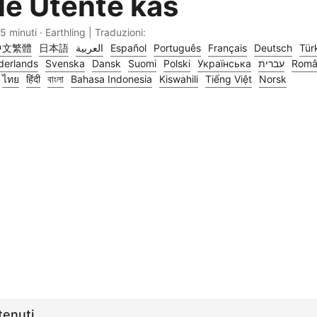
e Utente kas
5 minuti · Earthling | Traduzioni:
中文繁體
日本語
العربية
Español
Português
Français
Deutsch
Tür
derlands
Svenska
Dansk
Suomi
Polski
Українська
עברית
Româ
ไทย
हिंदी
বাংলা
Bahasa Indonesia
Kiswahili
Tiếng Việt
Norsk
tenuti