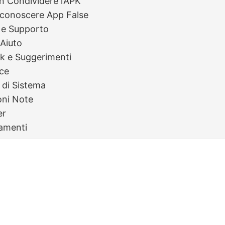
n Condividere l’APK
conoscere App False
i e Supporto
Aiuto
k e Suggerimenti
ce
i di Sistema
oni Note
er
iamenti