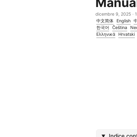
Manual
dicembre 9, 2025
· 1
中文简体
English
한국어
Čeština
Ne
Ελληνικά
Hrvatski
Indice con