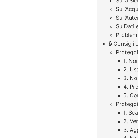
Sulla Si
Sull’Acq
Sull’Aut
Su Dati 
Problemi
🔒 Consigli 
Proteggi
1. No
2. Us
3. No
4. Pr
5. Co
Proteggi
1. Sca
2. Ver
3. Ag