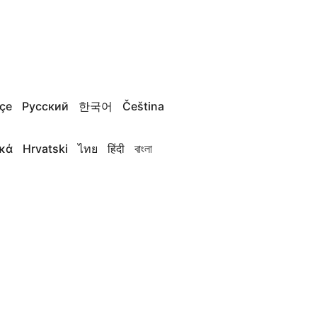
çe
Русский
한국어
Čeština
κά
Hrvatski
ไทย
हिंदी
বাংলা