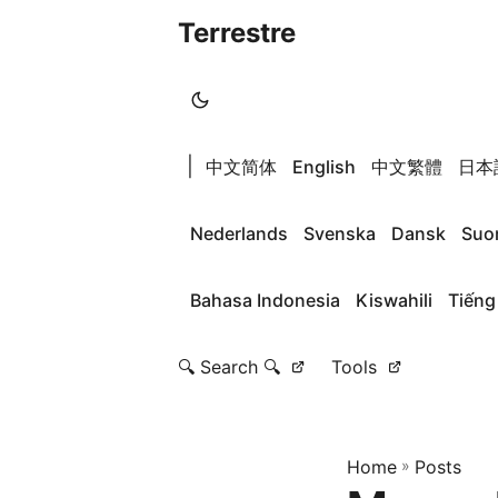
Terrestre
|
中文简体
English
中文繁體
日本
Nederlands
Svenska
Dansk
Suo
Bahasa Indonesia
Kiswahili
Tiếng
🔍 Search 🔍
Tools
Home
»
Posts