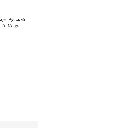
kçe
Русский
nă
Magyar