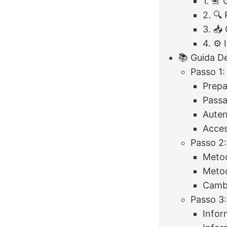
1. 📇
2. 🔍
3. 📥
4. ⚙️
📚 Guida De
Passo 1:
Prepa
Passa
Auten
Acces
Passo 2
Metod
Metod
Camb
Passo 3:
Infor