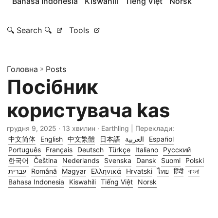
Bahasa Indonesia
Kiswahili
Tiếng Việt
Norsk
🔍 Search 🔍
Tools
Головна
»
Posts
Посібник
користувача kas
грудня 9, 2025
· 13 хвилин · Earthling | Переклади:
中文简体
English
中文繁體
日本語
العربية
Español
Português
Français
Deutsch
Türkçe
Italiano
Русский
한국어
Čeština
Nederlands
Svenska
Dansk
Suomi
Polski
עברית
Română
Magyar
Ελληνικά
Hrvatski
ไทย
हिंदी
বাংলা
Bahasa Indonesia
Kiswahili
Tiếng Việt
Norsk