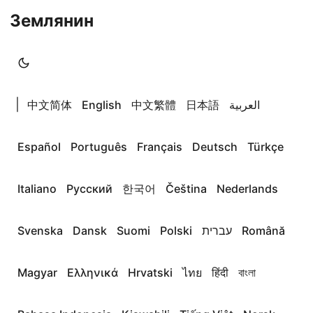
Землянин
|
中文简体
English
中文繁體
日本語
العربية
Español
Português
Français
Deutsch
Türkçe
Italiano
Русский
한국어
Čeština
Nederlands
Svenska
Dansk
Suomi
Polski
עברית
Română
Magyar
Ελληνικά
Hrvatski
ไทย
हिंदी
বাংলা