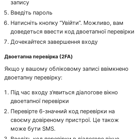
запису
Введіть пароль
Натисніть кнопку “Увійти”. Можливо, вам
доведеться ввести код двоетапної перевірки
Дочекайтеся завершення входу
Двоетапна перевірка (2FA)
Якщо у вашому обліковому записі ввімкнено
двоетапну перевірку:
Під час входу з’явиться діалогове вікно
двоетапної перевірки
Перевірте 6-значний код перевірки на
своєму довіреному пристрої. Це також
може бути SMS.
Введіть код перевірки в діалогове вікно