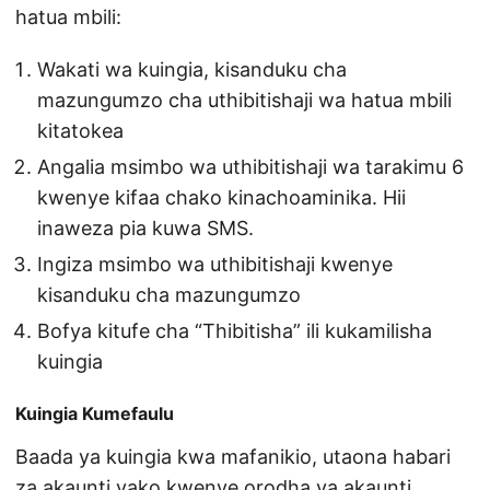
hatua mbili:
Wakati wa kuingia, kisanduku cha
mazungumzo cha uthibitishaji wa hatua mbili
kitatokea
Angalia msimbo wa uthibitishaji wa tarakimu 6
kwenye kifaa chako kinachoaminika. Hii
inaweza pia kuwa SMS.
Ingiza msimbo wa uthibitishaji kwenye
kisanduku cha mazungumzo
Bofya kitufe cha “Thibitisha” ili kukamilisha
kuingia
Kuingia Kumefaulu
Baada ya kuingia kwa mafanikio, utaona habari
za akaunti yako kwenye orodha ya akaunti.