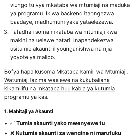
viungo tu vya mkataba wa mtumiaji na maduka
ya programu. Ikiwa backend itaongezwa
baadaye, madhumuni yake yataelezewa.
Tafadhali soma mkataba wa mtumiaji kwa
makini na uelewe hatari. Inapendekezwa
usitumie akaunti iliyounganishwa na njia
yoyote ya malipo.
Bofya hapa kusoma Mkataba kamili wa Mtumiaji.
Watumiaji lazima waelewe na kukubaliana
kikamilifu na mkataba huu kabla ya kutumia
programu ya kas.
1. Mahitaji ya Akaunti
✅
Tumia akaunti yako mwenyewe tu
❌
Kutumia akaunti za wengine ni marufuku