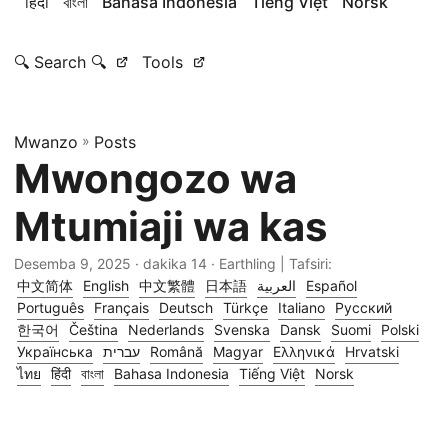
हिंदी
বাংলা
Bahasa Indonesia
Tiếng Việt
Norsk
🔍 Search 🔍
Tools
Mwanzo
»
Posts
Mwongozo wa
Mtumiaji wa kas
Desemba 9, 2025
· dakika 14 · Earthling | Tafsiri:
中文简体
English
中文繁體
日本語
العربية
Español
Português
Français
Deutsch
Türkçe
Italiano
Русский
한국어
Čeština
Nederlands
Svenska
Dansk
Suomi
Polski
Українська
עברית
Română
Magyar
Ελληνικά
Hrvatski
ไทย
हिंदी
বাংলা
Bahasa Indonesia
Tiếng Việt
Norsk