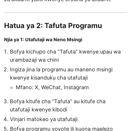
Hatua ya 2: Tafuta Programu
Njia ya 1: Utafutaji wa Neno Msingi
Bofya kichupo cha “Tafuta” kwenye upau wa
urambazaji wa chini
Ingiza jina la programu au maneno msingi
kwenye kisanduku cha utafutaji
Mfano: X, WeChat, Instagram
Bofya kitufe cha “Tafuta” au kitufe cha
utafutaji kwenye kibodi
Vinjari matokeo ya utafutaji
Bofya programu yoyote ili kuona maelezo