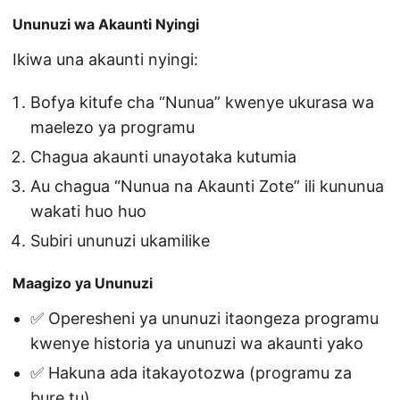
Ununuzi wa Akaunti Nyingi
Ikiwa una akaunti nyingi:
Bofya kitufe cha “Nunua” kwenye ukurasa wa
maelezo ya programu
Chagua akaunti unayotaka kutumia
Au chagua “Nunua na Akaunti Zote” ili kununua
wakati huo huo
Subiri ununuzi ukamilike
Maagizo ya Ununuzi
✅ Operesheni ya ununuzi itaongeza programu
kwenye historia ya ununuzi wa akaunti yako
✅ Hakuna ada itakayotozwa (programu za
bure tu)