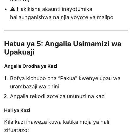
⚠️ Hakikisha akaunti inayotumika
haijaunganishwa na njia yoyote ya malipo
Hatua ya 5: Angalia Usimamizi wa
Upakuaji
Angalia Orodha ya Kazi
Bofya kichupo cha “Pakua” kwenye upau wa
urambazaji wa chini
Angalia rekodi zote za ununuzi na kazi
Hali ya Kazi
Kila kazi inaweza kuwa katika moja ya hali
zifuatazo: