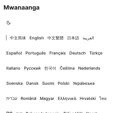
Mwanaanga
|
中文简体
English
中文繁體
日本語
العربية
Español
Português
Français
Deutsch
Türkçe
Italiano
Русский
한국어
Čeština
Nederlands
Svenska
Dansk
Suomi
Polski
Українська
עברית
Română
Magyar
Ελληνικά
Hrvatski
ไทย