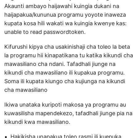
Akaunti ambayo haijawahi kuingia dukani na
haijapakua/kununua programu yoyote inaweza
kupata kosa hili wakati wa kuingia kwenye kas:
unable to read passwordtoken.
Kifurushi kipya cha usakinishaji cha toleo la beta
la programu hii kinapatikana tu katika kikundi cha
mawasiliano cha ndani. Tafadhali jiunge na
kikundi cha mawasiliano ili kupakua programu.
Soma ili kupata kiungo cha kujiunga na kikundi
cha mawasiliano
Ikiwa unataka kuripoti makosa ya programu au
kuwasilisha mapendekezo, tafadhali jiunge pia na
kikundi kwa mawasiliano.
Hakikisha unapakua toleo rasmi ili kuepuka