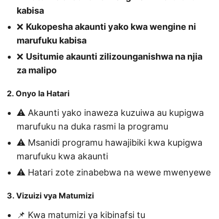
kabisa
❌
Kukopesha akaunti yako kwa wengine ni
marufuku kabisa
❌
Usitumie akaunti zilizounganishwa na njia
za malipo
2. Onyo la Hatari
⚠️ Akaunti yako inaweza kuzuiwa au kupigwa
marufuku na duka rasmi la programu
⚠️ Msanidi programu hawajibiki kwa kupigwa
marufuku kwa akaunti
⚠️ Hatari zote zinabebwa na wewe mwenyewe
3. Vizuizi vya Matumizi
📌 Kwa matumizi ya kibinafsi tu