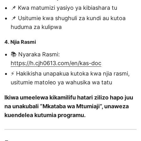
📌 Kwa matumizi yasiyo ya kibiashara tu
📌 Usitumie kwa shughuli za kundi au kutoa
huduma za kulipwa
4. Njia Rasmi
📚 Nyaraka Rasmi:
https://h.cjh0613.com/en/kas-doc
⚡ Hakikisha unapakua kutoka kwa njia rasmi,
usitumie matoleo ya wahusika wa tatu
Ikiwa umeelewa kikamilifu hatari zilizo hapo juu
na unakubali “Mkataba wa Mtumiaji”, unaweza
kuendelea kutumia programu.