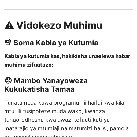
⚠️ Vidokezo Muhimu
🚨 Soma Kabla ya Kutumia
Kabla ya kutumia kas, hakikisha unaelewa habari
muhimu zifuatazo:
😞 Mambo Yanayoweza
Kukukatisha Tamaa
Tunatambua kuwa programu hii haifai kwa kila
mtu. Ili tusipoteze muda wako, kwanza
tunaorodhesha kwa uwazi tofauti kati ya
matarajio ya mtumiaji na matumizi halisi, pamoja
na masuala yanayohusiana.