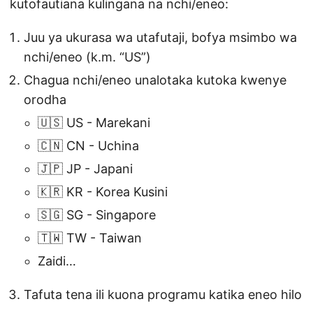
kutofautiana kulingana na nchi/eneo:
Juu ya ukurasa wa utafutaji, bofya msimbo wa
nchi/eneo (k.m. “US”)
Chagua nchi/eneo unalotaka kutoka kwenye
orodha
🇺🇸 US - Marekani
🇨🇳 CN - Uchina
🇯🇵 JP - Japani
🇰🇷 KR - Korea Kusini
🇸🇬 SG - Singapore
🇹🇼 TW - Taiwan
Zaidi…
Tafuta tena ili kuona programu katika eneo hilo